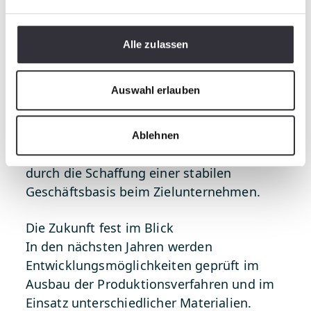
Das bisherige Unternehmen der KKC als
Unternehmensträger gewinnt in Form der
Alle zulassen
Kässbohrer Composites GmbH eine
"Mutter", die das Unternehmen in seinen
Auswahl erlauben
Kompetenzen stärkt. Die Risiken für beide
Unternehmen sinken bei diesem
Geschäftsmodell durch die entstehenden
Ablehnen
Synergieeffekte beim Mutterkonzern und
durch die Schaffung einer stabilen
Geschäftsbasis beim Zielunternehmen.
Die Zukunft fest im Blick
In den nächsten Jahren werden
Entwicklungsmöglichkeiten geprüft im
Ausbau der Produktionsverfahren und im
Einsatz unterschiedlicher Materialien.