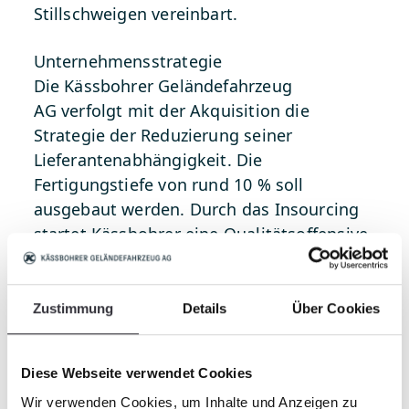
Stillschweigen vereinbart.
Unternehmensstrategie
Die
Kässbohrer Geländefahrzeug
AG
verfolgt mit der Akquisition die
Strategie der Reduzierung seiner
Lieferantenabhängigkeit. Die
Fertigungstiefe von rund 10 % soll
ausgebaut werden. Durch das Insourcing
startet Kässbohrer eine Qualitätsoffensive
im Lieferantenmanagement. Deshalb wird
die neue
Kässbohrer Composites
GmbH
zunächst zum Großteil Bauteile für
Zustimmung
Details
Über Cookies
den PistenBully produzieren. Dafür
kommen prinzipiell Bauteile am
Diese Webseite verwendet Cookies
Fahrerhaus, Windenabdeckung,
Wir verwenden Cookies, um Inhalte und Anzeigen zu
Bodengruppe sowie im Cockpit in Frage.