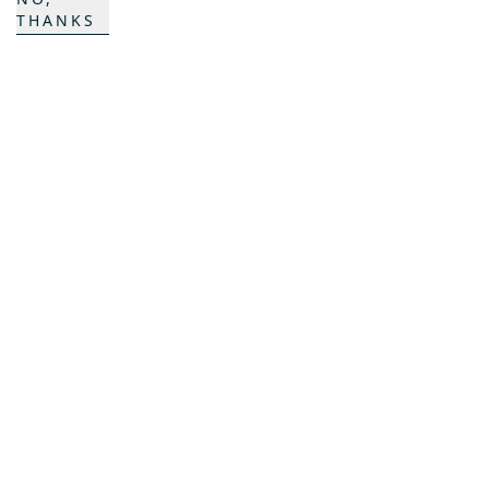
Impressum
THANKS
AGB
Datenschutz