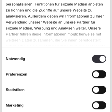
personalisieren, Funktionen für soziale Medien anbieten
Das Unternehmen wird aber weiterhin am
zu können und die Zugriffe auf unsere Website zu
Markt für Compositebauteile auftreten und
analysieren. Außerdem geben wir Informationen zu Ihrer
bestehende Kunden von KKC beliefern.
Verwendung unserer Website an unsere Partner für
Bei dieser Akquisition gewinnen alle:
soziale Medien, Werbung und Analysen weiter. Unsere
Kunden sowie beide Unternehmen. Klarer
Partner führen diese Informationen möglicherweise mit
Vorteil für bestehende und neue Kunden
weiteren Daten zusammen, die Sie ihnen bereitgestellt
ist die langfristige, solide Perspektive mit
haben oder die sie im Rahmen Ihrer Nutzung der Dienste
gesammelt haben.
dem neuen Unternehmen unter dem Dach
Einwilligungsauswahl
Notwendig
eines internationalen und soliden
Konzerns. Damit ist eine stabile,
langfristige und partnerschaftliche
Präferenzen
Kundenbeziehung gewährleistet.
Ein weiterer Pluspunkt: GFK-Bauteile, die
Statistiken
im PistenBully verbaut sind, stehen
stellvertretend für die hohe Zuverlässigkeit
Marketing
der Produkte - auch bei Extremeinsätzen.