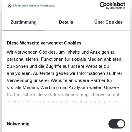
UV- und witterungsbeständig
Zustimmung
Details
Über Cookies
Diese Webseite verwendet Cookies
Wir verwenden Cookies, um Inhalte und Anzeigen zu
personalisieren, Funktionen für soziale Medien anbieten
zu können und die Zugriffe auf unsere Website zu
analysieren. Außerdem geben wir Informationen zu Ihrer
Verwendung unserer Website an unsere Partner für
soziale Medien, Werbung und Analysen weiter. Unsere
Partner führen diese Informationen möglicherweise mit
Maschinen- und Anlagenbau
weiteren Daten zusammen, die Sie ihnen bereitgestellt
Gehäuseabdeckungen
haben oder die sie im Rahmen Ihrer Nutzung der Dienste
gesammelt haben.
Einwilligungsauswahl
Notwendig
Anbauteile